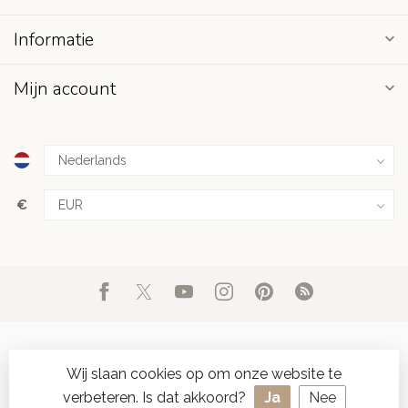
Informatie
Mijn account
€
Wij slaan cookies op om onze website te
verbeteren. Is dat akkoord?
Ja
Nee
© Copyright 2026 d'Oude Seylmakerij
- Powered by
Lightspeed
-
SPAAR ONLINE SEYLZEGELS