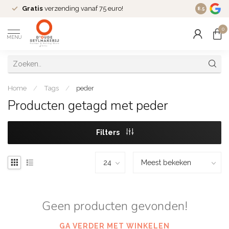
Gratis
verzending vanaf 75 euro!
Dé
fashio
8.5
0
MENU
Home
/
Tags
/
peder
Producten getagd met peder
Filters
Geen producten gevonden!
GA VERDER MET WINKELEN