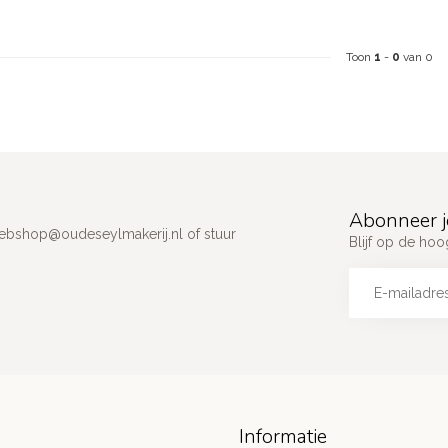
Toon
1
-
0
van 0
Abonneer j
ebshop@oudeseylmakerij.nl
of stuur
Blijf op de hoo
Informatie