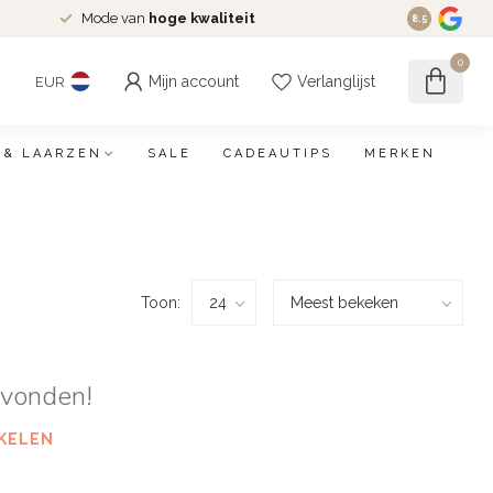
Mode van
hoge kwaliteit
8.5
0
Mijn account
Verlanglijst
EUR
 & LAARZEN
SALE
CADEAUTIPS
MERKEN
Toon:
evonden!
KELEN