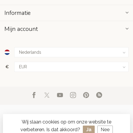
Informatie
Mijn account
€
Wij slaan cookies op om onze website te
verbeteren. Is dat akkoord?
Ja
Nee
© Copyright 2026 d'Oude Seylmakerij
- Powered by
Lightspeed
-
SPAAR ONLINE SEYLZEGELS