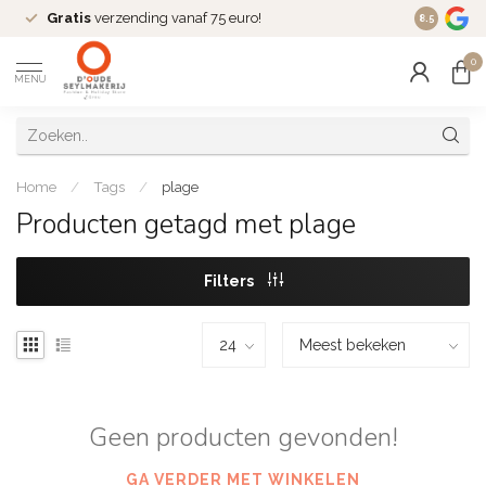
Gratis
verzending vanaf 75 euro!
Dé
fashio
8.5
0
MENU
Home
/
Tags
/
plage
Producten getagd met plage
Filters
Geen producten gevonden!
GA VERDER MET WINKELEN