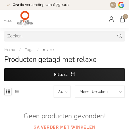
Gratis
verzending vanaf 75 euro!
Dé
fashio
8.5
0
MENU
Home
/
Tags
/
relaxe
Producten getagd met relaxe
Filters
Geen producten gevonden!
GA VERDER MET WINKELEN