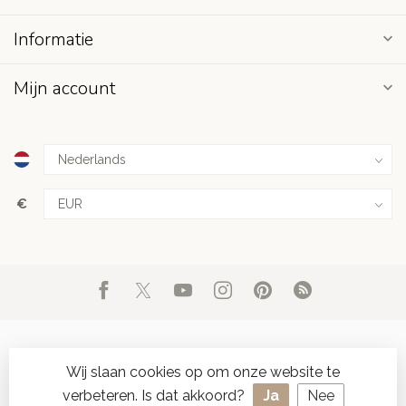
Informatie
Mijn account
€
Wij slaan cookies op om onze website te
verbeteren. Is dat akkoord?
Ja
Nee
© Copyright 2026 d'Oude Seylmakerij
- Powered by
Lightspeed
-
SPAAR ONLINE SEYLZEGELS