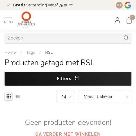
Gratis
verzending vanaf 75 euro!
Dé
fashio
8.5
0
MENU
Home
/
Tags
/
RSL
Producten getagd met RSL
Filters
Geen producten gevonden!
GA VERDER MET WINKELEN