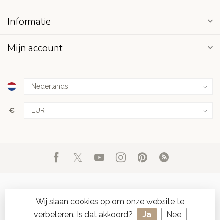
Informatie
Mijn account
€
Wij slaan cookies op om onze website te
verbeteren. Is dat akkoord?
Ja
Nee
© Copyright 2026 d'Oude Seylmakerij
- Powered by
Lightspeed
-
SPAAR ONLINE SEYLZEGELS