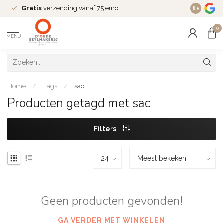
Gratis
verzending vanaf 75 euro!
Dé
fashio
8.5
0
MENU
Home
/
Tags
/
sac
Producten getagd met sac
Filters
Geen producten gevonden!
GA VERDER MET WINKELEN