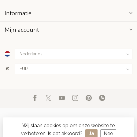
Informatie
Mijn account
€
Wij slaan cookies op om onze website te
verbeteren. Is dat akkoord?
Ja
Nee
© Copyright 2026 d'Oude Seylmakerij
- Powered by
Lightspeed
-
SPAAR ONLINE SEYLZEGELS