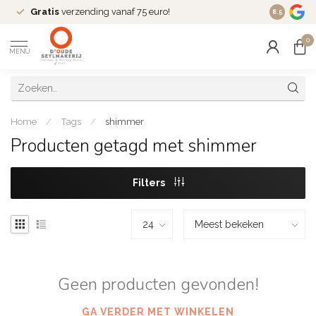
Gratis
verzending vanaf 75 euro!
Dé
fashio
8.5
0
MENU
Home
/
Tags
/
shimmer
Producten getagd met shimmer
Filters
Geen producten gevonden!
GA VERDER MET WINKELEN