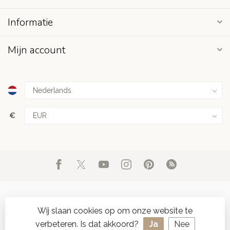
Informatie
Mijn account
€
Wij slaan cookies op om onze website te
verbeteren. Is dat akkoord?
Ja
Nee
© Copyright 2026 d'Oude Seylmakerij
- Powered by
Lightspeed
-
SPAAR ONLINE SEYLZEGELS