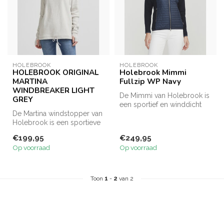
HOLEBROOK
HOLEBROOK
HOLEBROOK ORIGINAL
Holebrook Mimmi
MARTINA
Fullzip WP Navy
WINDBREAKER LIGHT
De Mimmi van Holebrook is
GREY
een sportief en winddicht
De Martina windstopper van
jack die je warm houdt
Holebrook is een sportieve
tijde...
winddichte trui die ideaal...
€199,95
€249,95
Op voorraad
Op voorraad
Toon
1
-
2
van 2