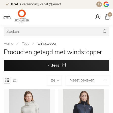
Gratis
verzending vanaf 75 euro!
Dé
fashio
8.5
0
MENU
Home
/
Tags
/
windstopper
Producten getagd met windstopper
Filters