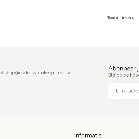
Toon
1
-
0
van 0
Abonneer j
ebshop@oudeseylmakerij.nl
of stuur
Blijf op de hoo
Informatie