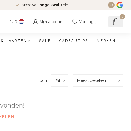
Mode van
hoge kwaliteit
8.5
0
Mijn account
Verlanglijst
EUR
 & LAARZEN
SALE
CADEAUTIPS
MERKEN
Toon:
evonden!
KELEN