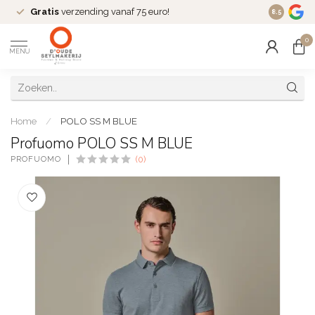
Gratis
verzending vanaf 75 euro!
Dé
fashio
8.5
0
MENU
Home
/
POLO SS M BLUE
Profuomo POLO SS M BLUE
PROFUOMO
(0)