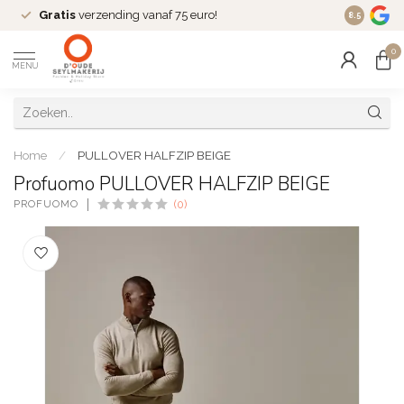
Gratis
verzending vanaf 75 euro!
Dé
fashio
8.5
0
MENU
Home
/
PULLOVER HALFZIP BEIGE
Profuomo PULLOVER HALFZIP BEIGE
PROFUOMO
(0)