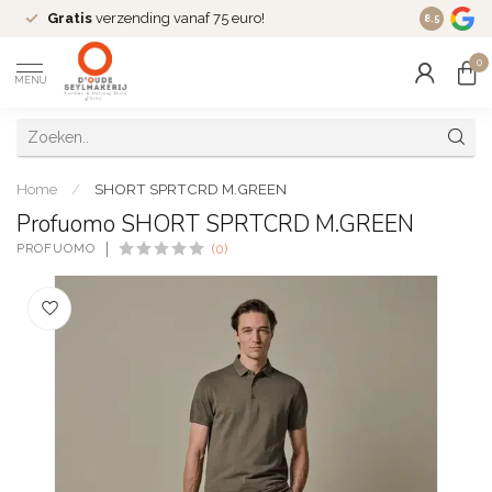
Gratis
verzending vanaf 75 euro!
Dé
fashio
8.5
0
MENU
Home
/
SHORT SPRTCRD M.GREEN
Profuomo SHORT SPRTCRD M.GREEN
PROFUOMO
(0)